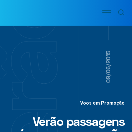
Ir
Menu
para
VOO
o
PASSAGENS
AÉREAS
conteúdo
09/06/2015
Voos em Promoção
Verão passagens