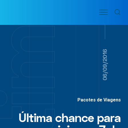
Ir
Menu
para
VOO
o
PASSAGENS
AÉREAS
conteúdo
06/09/2016
Pacotes de Viagens
Última chance para