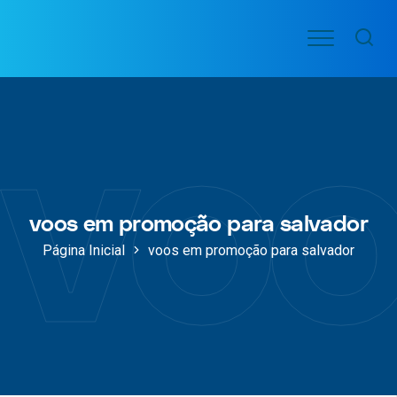
Ir
Menu
para
VOO
o
PASSAGENS
voo
AÉREAS
conteúdo
voos em promoção para salvador
Página Inicial
voos em promoção para salvador