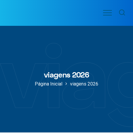
Ir
Menu
para
VOO
o
PASSAGENS
via
AÉREAS
conteúdo
viagens 2026
Página Inicial
viagens 2026