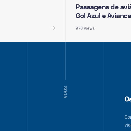
Passagens de av
Gol Azul e Avianca
970 Views
VOOS
O
Co
via