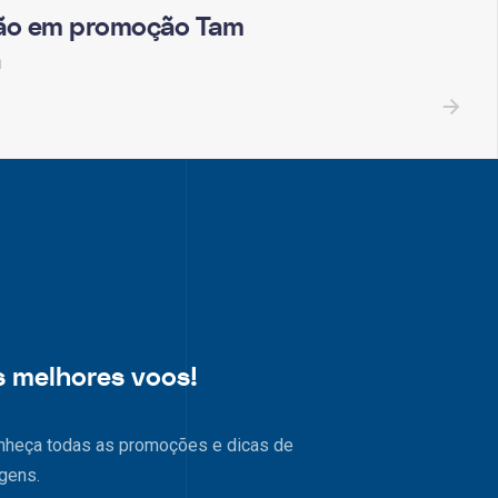
ião em promoção Tam
s melhores voos!
nheça todas as promoções e dicas de
gens.