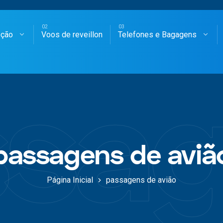
oção
Voos de reveillon
Telefones e Bagagens
SAGENS AÉREAS
sag
passagens de aviã
Página Inicial
passagens de avião