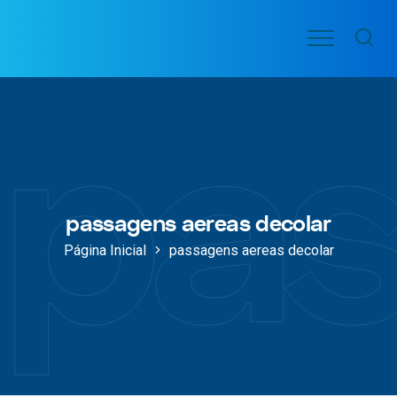
Ir
Menu
para
VOO
o
PASSAGENS
pas
AÉREAS
conteúdo
passagens aereas decolar
Página Inicial
passagens aereas decolar