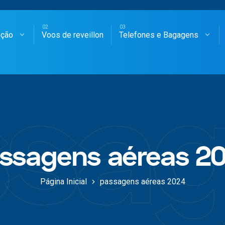
oção
Voos de reveillon
Telefones e Bagagens
SAGENS AÉREAS
sag
ssagens aéreas 2
Página Inicial
passagens aéreas 2024