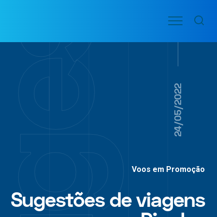
Ir
Menu
para
VOO
o
PASSAGENS
AÉREAS
conteúdo
24/05/2022
Voos em Promoção
Sugestões de viagens