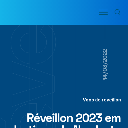
Ir
Menu
para
VOO
o
PASSAGENS
AÉREAS
conteúdo
14/03/2022
Voos de reveillon
Réveillon 2023 em