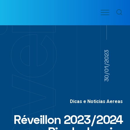
Ir
Menu
para
VOO
o
PASSAGENS
AÉREAS
conteúdo
30/01/2023
Dicas e Noticias Aereas
Réveillon 2023/2024