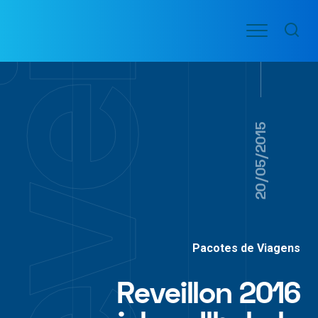
Ir
Menu
para
VOO
o
PASSAGENS
AÉREAS
conteúdo
20/05/2015
Pacotes de Viagens
Reveillon 2016