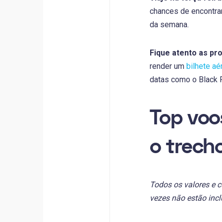
chances de encontra
da semana.
Fique atento as p
render um
bilhete aé
datas como o Black F
Top voo
o trech
Todos os valores e c
vezes não estão incl