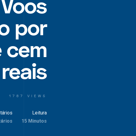
 Voos
o por
e cem
reais
1787 VIEWS
tários
Leitura
ários
15 Minutos