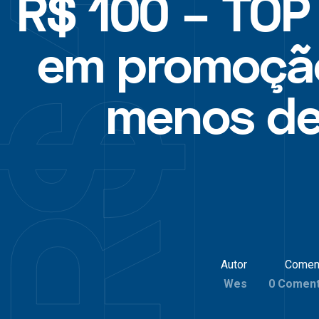
R$ 100 – TOP
em promoçã
menos d
Autor
Comen
Wes
0 Coment