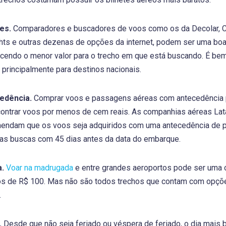
es.
Comparadores e buscadores de voos como os da Decolar, CV
hts e outras dezenas de opções da internet, podem ser uma boa 
ecendo o menor valor para o trecho em que está buscando. É be
principalmente para destinos nacionais.
edência.
Comprar voos e passagens aéreas com antecedência 
contrar voos por menos de cem reais. As companhias aéreas Lat
omendam que os voos seja adquiridos com uma antecedência d
s buscas com 45 dias antes da data do embarque.
a.
Voar na madrugada
e entre grandes aeroportos pode ser uma ó
 de R$ 100. Mas não são todos trechos que contam com opções 
.
.
Desde que não seja feriado ou véspera de feriado, o dia mais bar