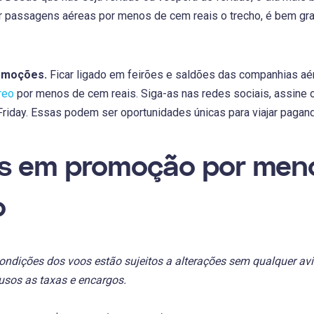
r passagens aéreas por menos de cem reais o trecho, é bem gra
romoções.
Ficar ligado em feirões e saldões das companhias a
reo
por menos de cem reais. Siga-as nas redes sociais, assine o
riday. Essas podem ser oportunidades únicas para viajar pagand
s em promoção por men
o
ondições dos voos estão sujeitos a alterações sem qualquer avi
usos as taxas e encargos.