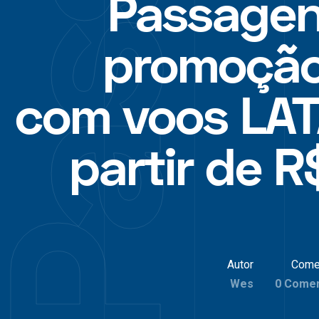
Passage
promoçã
com voos LA
partir de R
Autor
Come
Wes
0 Comen