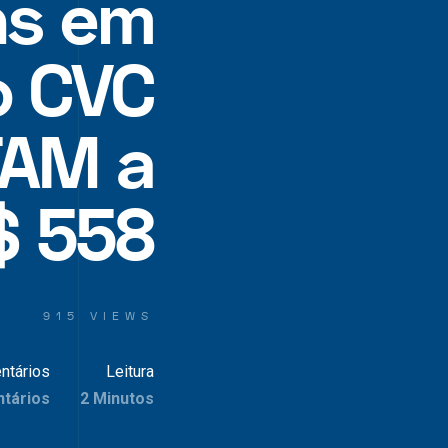
ns em
o CVC
TAM a
$ 558
915 VIEWS
ntários
Leitura
tários
2 Minutos