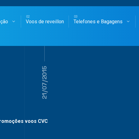
oção
Voos de reveillon
Telefones e Bagagens
SAGENS AÉREAS
21/07/2015
romoções voos CVC