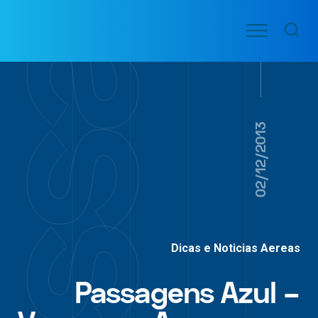
Ir
Menu
para
VOO
o
PASSAGENS
AÉREAS
conteúdo
02/12/2013
Dicas e Noticias Aereas
Passagens Azul –