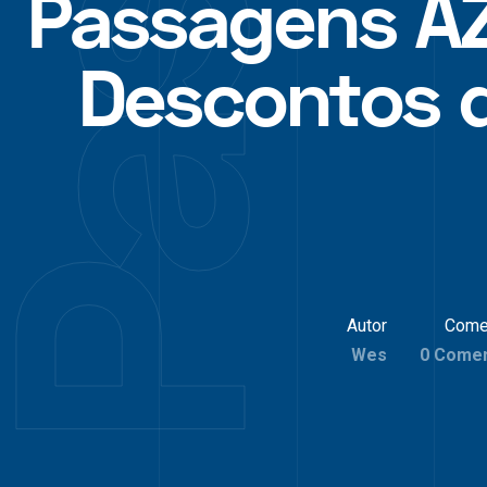
Passagens A
Descontos 
Autor
Come
Wes
0 Comen