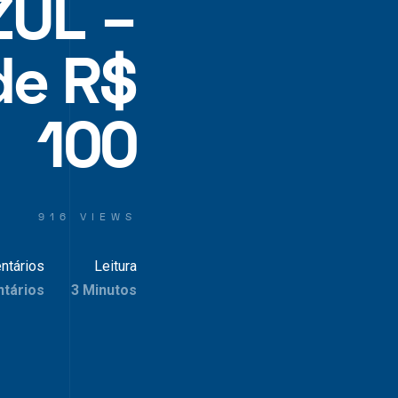
ZUL –
de R$
100
916 VIEWS
ntários
Leitura
tários
3 Minutos