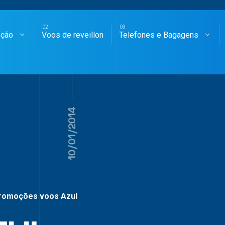
oção
Voos de reveillon
Telefones e Bagagens
SAGENS AÉREAS
10/01/2014
romoções voos Azul