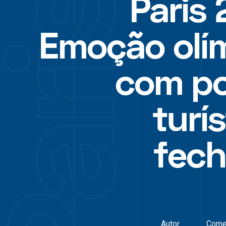
Paris 
Emoção olí
com p
turí
fec
Autor
Come