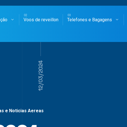
oção
Voos de reveillon
Telefones e Bagagens
SAGENS AÉREAS
12/03/2024
as e Noticias Aereas