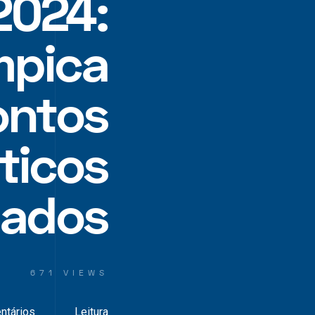
2024:
mpica
ontos
sticos
hados
671 VIEWS
ntários
Leitura