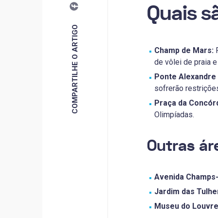
Quais s
COMPARTILHE O ARTIGO
Champ de Mars:
F
de vôlei de praia e
Ponte Alexandre I
sofrerão restriçõe
Praça da Concórd
Olimpíadas.
Outras ár
Avenida Champs-
Jardim das Tulher
Museu do Louvre