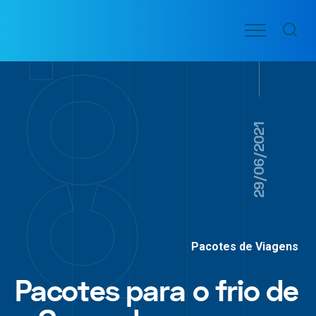
Ir
Menu
para
VOO
o
PASSAGENS
AÉREAS
conteúdo
29/06/2021
Pacotes de Viagens
Pacotes para o frio de