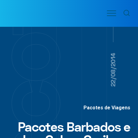
Ir
Menu
para
VOO
o
PASSAGENS
AÉREAS
conteúdo
22/08/2014
Pacotes de Viagens
Pacotes Barbados e