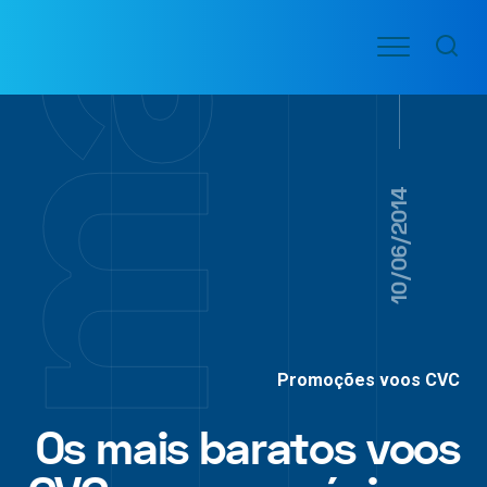
Ir
Menu
para
VOO
o
PASSAGENS
AÉREAS
conteúdo
10/06/2014
Promoções voos CVC
Os mais baratos voos