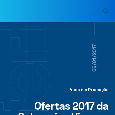
Ir
Menu
para
VOO
o
PASSAGENS
AÉREAS
conteúdo
06/01/2017
Voos em Promoção
Ofertas 2017 da