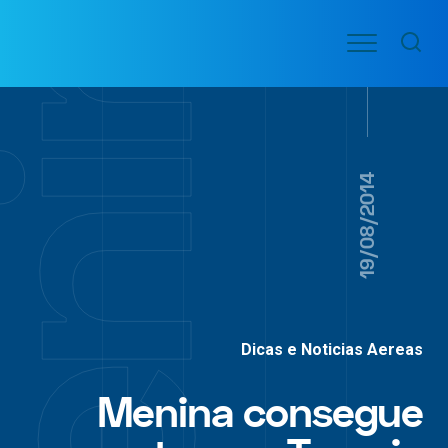
Ir
Menu
para
VOO
o
PASSAGENS
AÉREAS
conteúdo
19/08/2014
Dicas e Noticias Aereas
Menina consegue