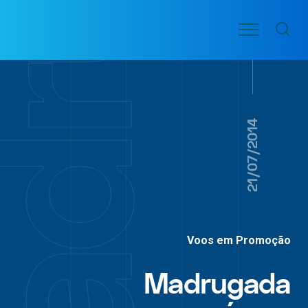
Ir
Menu
para
VOO
o
PASSAGENS
AÉREAS
conteúdo
21/07/2014
Voos em Promoção
Madrugada