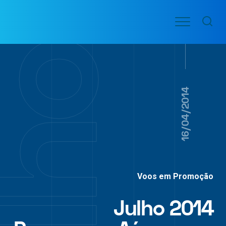
Ir
Menu
para
VOO
o
PASSAGENS
AÉREAS
conteúdo
16/04/2014
Voos em Promoção
Julho 2014