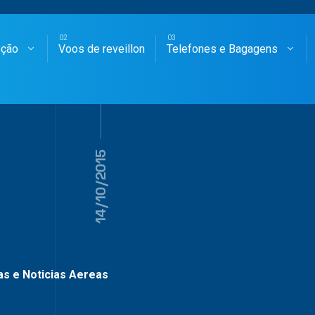
oção
Voos de reveillon
Telefones e Bagagens
SAGENS AÉREAS
14/10/2015
as e Noticias Aereas