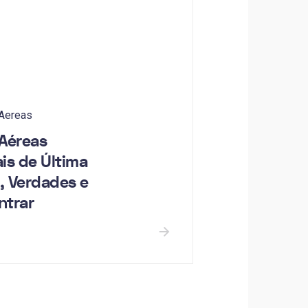
 Aereas
Aéreas
is de Última
, Verdades e
ntrar