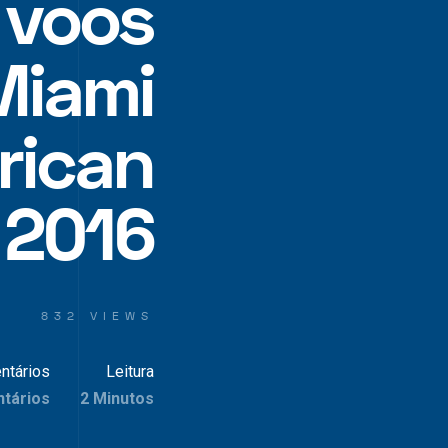
 voos
Miami
rican
 2016
832 VIEWS
ntários
Leitura
tários
2 Minutos