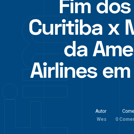
Fim dos
Curitiba x 
da Ame
Airlines em
Autor
Come
Wes
0 Comen