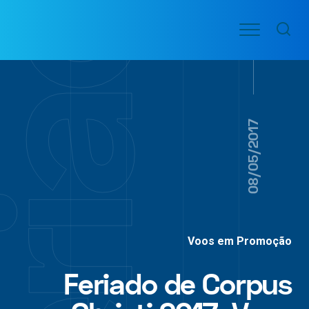
Ir
Menu
para
VOO
o
PASSAGENS
AÉREAS
conteúdo
08/05/2017
Voos em Promoção
Feriado de Corpus