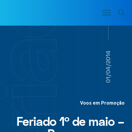
Ir
Menu
para
VOO
o
PASSAGENS
AÉREAS
conteúdo
01/04/2014
Voos em Promoção
Feriado 1º de maio –