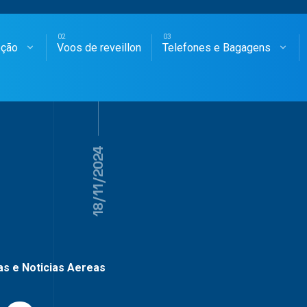
oção
Voos de reveillon
Telefones e Bagagens
SAGENS AÉREAS
18/11/2024
as e Noticias Aereas