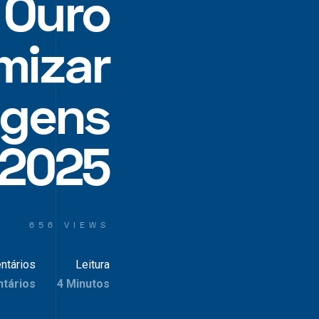
 Ouro
mizar
agens
 2025
656 VIEWS
ntários
Leitura
tários
4 Minutos