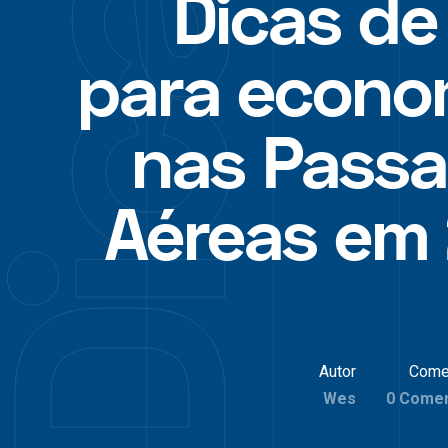
Dicas de
para econo
nas Pass
Aéreas em
Autor
Come
Wes
0 Comen