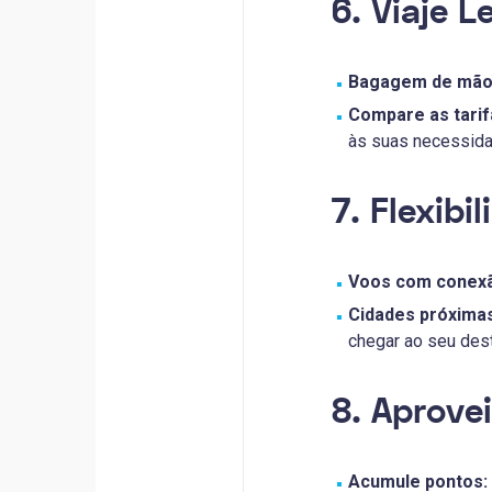
6. Viaje L
Bagagem de mão
Compare as tarif
às suas necessida
7. Flexibi
Voos com conex
Cidades próximas
chegar ao seu desti
8. Aprove
Acumule pontos: