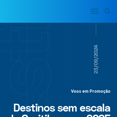
Ir
Menu
para
VOO
o
PASSAGENS
AÉREAS
conteúdo
23/09/2024
Voos em Promoção
Destinos sem escala