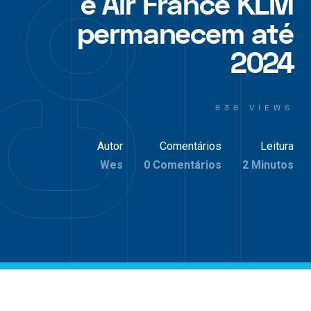
e Air France KLM
permanecem até
2024
838 VIEWS
Autor
Comentários
Leitura
Wes
0 Comentários
2 Minutos