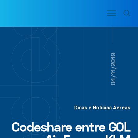
Ir
Menu
para
VOO
o
PASSAGENS
AÉREAS
conteúdo
04/11/2019
Dicas e Noticias Aereas
Codeshare entre GOL