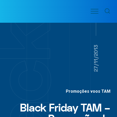
Ir
Menu
para
VOO
o
PASSAGENS
AÉREAS
conteúdo
27/11/2013
Promoções voos TAM
Black Friday TAM –