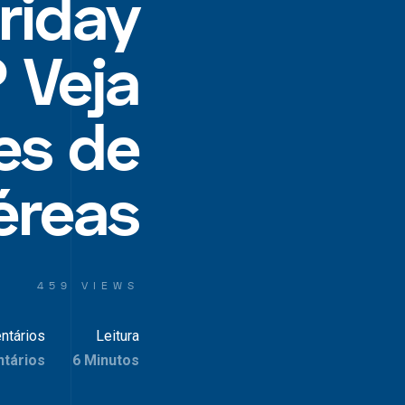
riday
 Veja
es de
éreas
459 VIEWS
ntários
Leitura
tários
6 Minutos