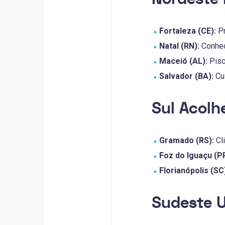
Fortaleza (CE):
Pr
Natal (RN):
Conhec
Maceió (AL):
Pisc
Salvador (BA):
Cul
Sul Acolh
Gramado (RS):
Cli
Foz do Iguaçu (PR
Florianópolis (SC
Sudeste U