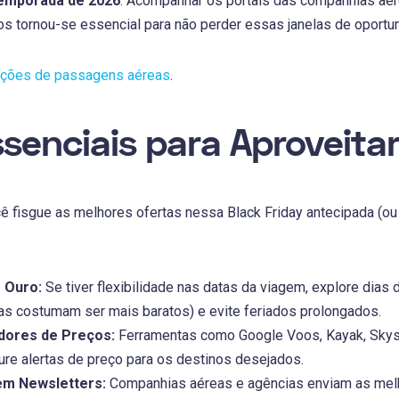
temporada de 2026
. Acompanhar os portais das companhias aér
s tornou-se essencial para não perder essas janelas de oportu
oções de passagens aéreas
.
ssenciais para Aproveita
cê fisgue as melhores ofertas nessa Black Friday antecipada (ou 
é Ouro:
Se tiver flexibilidade nas datas da viagem, explore dias
tas costumam ser mais baratos) e evite feriados prolongados.
ores de Preços:
Ferramentas como Google Voos, Kayak, Skys
ure alertas de preço para os destinos desejados.
em Newsletters:
Companhias aéreas e agências enviam as melho