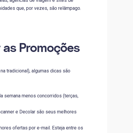
eas, agências de viagem e sites de
nidades que, por vezes, são relâmpago.
r as Promoções
na tradicional), algumas dicas são
 da semana menos concorridos (terças,
canner e Decolar são seus melhores
res ofertas por e-mail. Esteja entre os