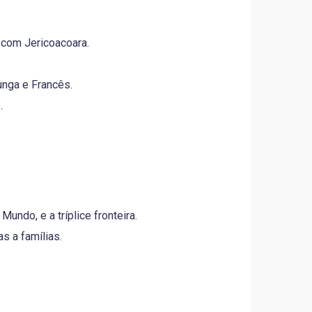
 com Jericoacoara.
unga e Francês.
.
undo, e a tríplice fronteira.
s a famílias.