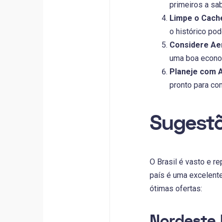
primeiros a sa
Limpe o Cach
o histórico pod
Considere Aer
uma boa econo
Planeje com 
pronto para co
Sugestõ
O Brasil é vasto e r
país é uma excelent
ótimas ofertas:
Nordeste