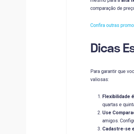
mesmo para a
alta 
comparação de preço
Confira outras prom
Dicas E
Para garantir que vo
valiosas:
Flexibilidade 
quartas e quin
Use Comparad
amigos. Config
Cadastre-se 