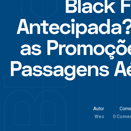
Black F
Antecipada?
as Promoçõ
Passagens A
Autor
Come
Wes
0 Comen