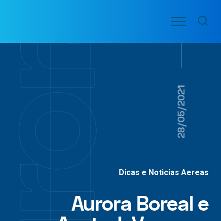
Ir
Menu
para
VOO
o
PASSAGENS
AÉREAS
conteúdo
28/05/2021
Dicas e Noticias Aereas
Aurora Boreal e