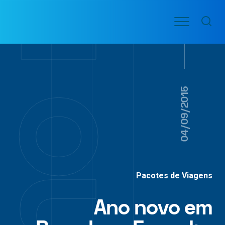
Ir
Menu
para
VOO
o
PASSAGENS
AÉREAS
conteúdo
04/09/2015
Pacotes de Viagens
Ano novo em