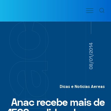
Ir
Menu
para
VOO
o
PASSAGENS
AÉREAS
conteúdo
08/01/2014
Dicas e Noticias Aereas
Anac recebe mais de