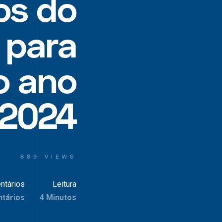
os do
 para
no ano
 2024
889 VIEWS
ntários
Leitura
tários
4 Minutos