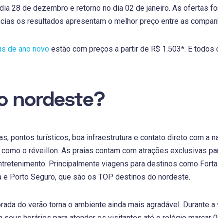
dia 28 de dezembro e retorno no dia 02 de janeiro. As ofertas f
ncias os resultados apresentam o melhor preço entre as companh
is de ano novo
estão com preços a partir de R$ 1.503*. E todos
o nordeste?
s, pontos turísticos, boa infraestrutura e contato direto com a 
 como o réveillon. As praias contam com atrações exclusivas pa
tretenimento. Principalmente viagens para destinos como Fortale
 e Porto Seguro, que são os TOP destinos do nordeste.
orada do verão torna o ambiente ainda mais agradável. Durante a 
 seus horários para atender os visitantes até o relógio marcar 0