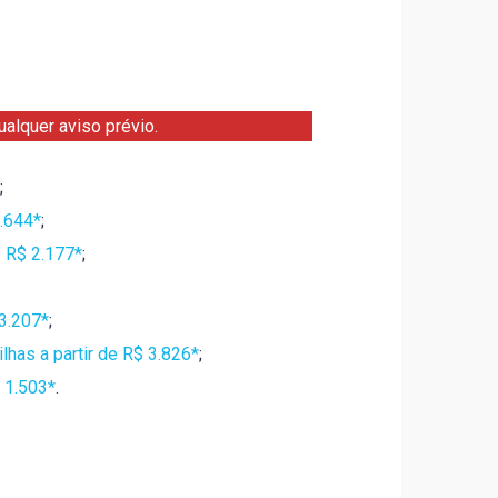
alquer aviso prévio.
;
1.644*
;
e R$ 2.177*
;
 3.207*
;
has a partir de R$ 3.826*
;
 1.503*
.