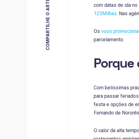
COMPARTILHE O ARTIGO
com datas de ida no 
123Milhas
. Nas agê
Os
voos promociona
parcelamento.
Porque 
Com belíssimas praia
para passar feriados
festa e opções de en
Fernando de Noronha
O calor da alta temp
restaurantes ampliam