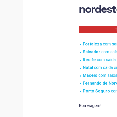
nordest
T
Fortaleza
com saíd
Salvador
com saíd
Recife
com saída e
Natal
com saída em
Maceió
com saída 
Fernando de Nor
Porto Seguro
com
Boa viagem!