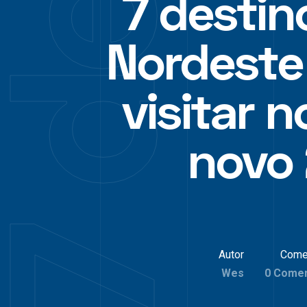
7 destin
Nordeste
visitar 
novo
Autor
Come
Wes
0 Comen