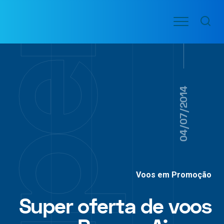
Ir
Menu
para
VOO
o
PASSAGENS
AÉREAS
conteúdo
04/07/2014
Voos em Promoção
Super oferta de voos