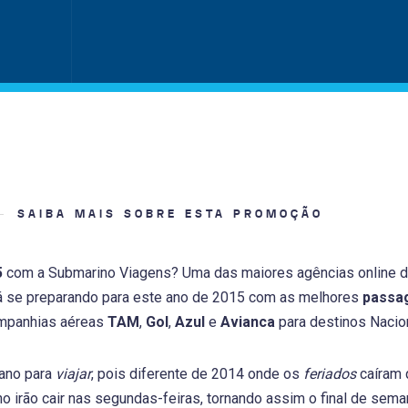
SAIBA MAIS SOBRE ESTA PROMOÇÃO
5
com a Submarino Viagens? Uma das maiores agências online d
tá se preparando para este ano de 2015 com as melhores
passa
ompanhias aéreas
TAM
,
Gol
,
Azul
e
Avianca
para destinos Nacio
ano para
viajar
, pois diferente de 2014 onde os
feriados
caíram 
o irão cair nas segundas-feiras, tornando assim o final de sem