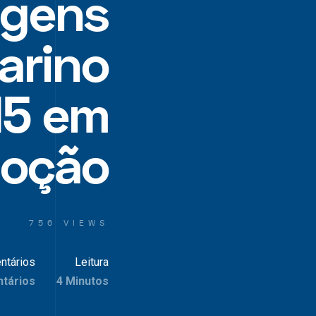
agens
arino
15 em
oção
756 VIEWS
ntários
Leitura
tários
4 Minutos