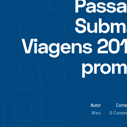
Pass
Subm
Viagens 20
prom
Autor
Come
Wes
0 Comen